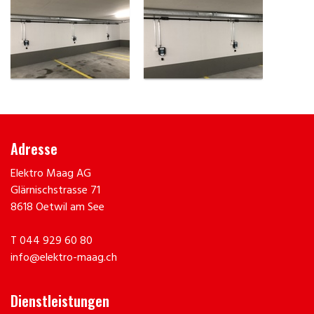
Adresse
Elektro Maag AG
Glärnischstrasse 71
8618 Oetwil am See
T
044 929 60 80
info@elektro-maag.ch
Dienstleistungen